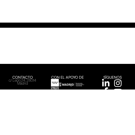
CONTACTO
CON EL APOYO DE
SÍGUENOS
c/ León 24, 28014
Madrid
+34 91 366 24 36
info@creadores.org
ACME, 2026
Aviso Legal
Política de Privacidad
Política de cookies