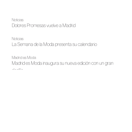
Noticias
Dolores Promesas vuelve a Madrid
Noticias
La Semana de la Moda presenta su calendario
Madrid es Moda
Madrid es Moda inaugura su nueva edición con un gran
desfile
Noticias
ACME incorpora cinco nuevas firmas
Noticias
Entrega de los Premios Nacionales de Industria de la Moda
Noticias
Los finalistas de la III Edición de los Premios Nacionales de la