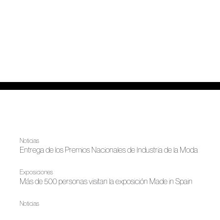
Noticias
Entrega de los Premios Nacionales de Industria de la Moda
Exposiciones
Más de 500 personas visitan la exposición Made in Spain
Noticias
IV edición de los Premios Nacionales de la Moda