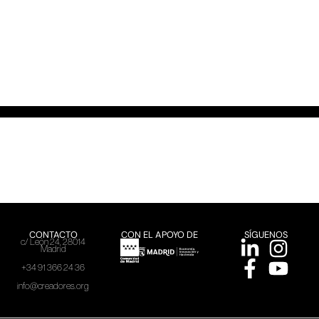
CONTACTO
CON EL APOYO DE
SÍGUENOS
c/ León 24, 28014
Madrid
+34 91 366 24 36
info@creadores.org