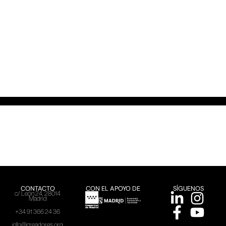
CONTACTO
CON EL APOYO DE
SÍGUENOS
c/ León 24, 28014
Madrid
+34 91 366 24 36
info@creadores.org