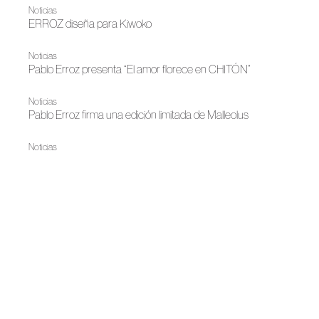
Noticias
ERROZ diseña para Kiwoko
Noticias
Pablo Erroz presenta “El amor florece en CHITÓN”
Noticias
Pablo Erroz firma una edición limitada de Malleolus
Noticias
Erroz, Premio Diversa a la Moda
Cápsula 2026
Erroz: vivir dentro del proceso creativo
Noticias
Pablo Erroz traslada la piedra natural al objeto lumínico
Noticias
La moda ilumina Madrid