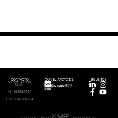
CONTACTO
CON EL APOYO DE
SÍGUENOS
c/ León 24, 28014
Madrid
+34 91 366 24 36
info@creadores.org
ACME, 2026