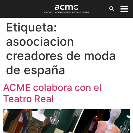
Etiqueta:
asoociacion
creadores de moda
de españa
ACME colabora con el
Teatro Real