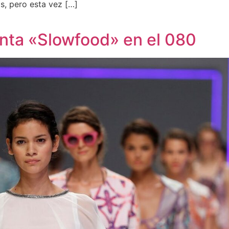
s, pero esta vez […]
nta «Slowfood» en el 080