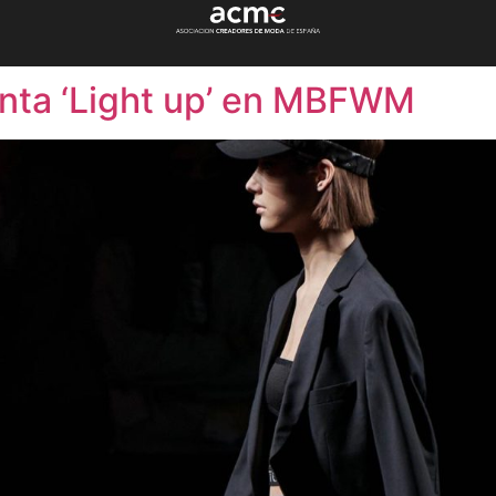
nta ‘Light up’ en MBFWM