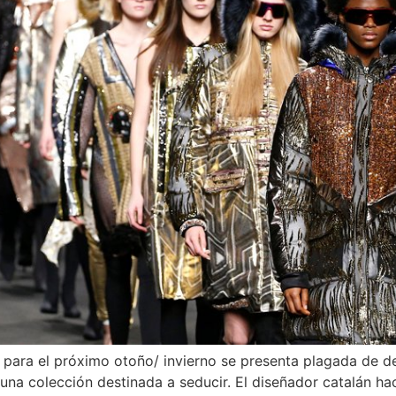
 para el próximo otoño/ invierno se presenta plagada de des
e una colección destinada a seducir. El diseñador catalán h