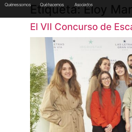
Etiqueta:
Eloy Mar
Quiénes somos
Qué hacemos
Asociados
El VII Concurso de Esc