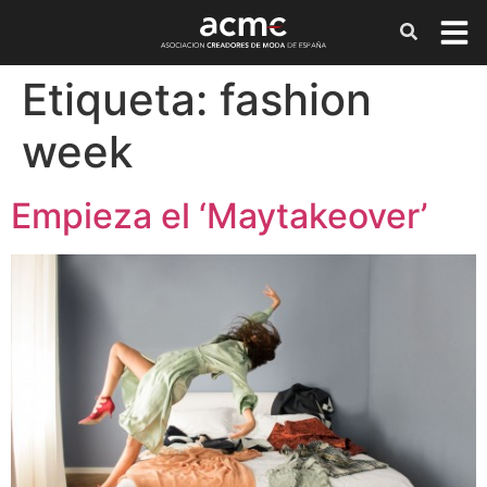
Etiqueta:
fashion
week
Empieza el ‘Maytakeover’