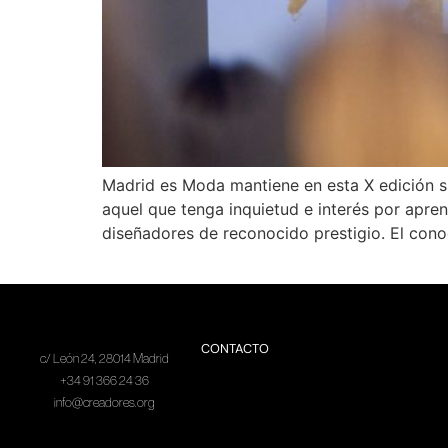
Madrid es Moda mantiene en esta X edición s
aquel que tenga inquietud e interés por apre
diseñadores de reconocido prestigio. El cono
CONTACTO
c/ León 24, 28014 Madrid
+34 91 366 24 36
info@creadores.org