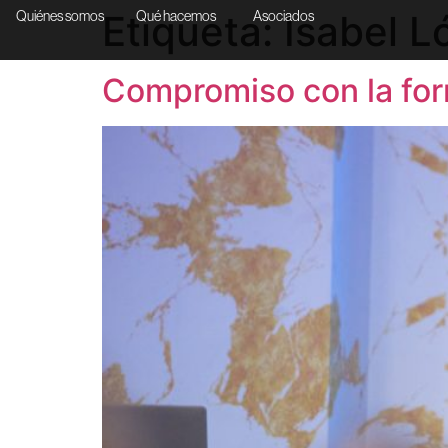
Etiqueta:
Isabel L
Quiénes somos
Qué hacemos
Asociados
Compromiso con la fo