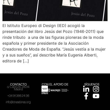
El Istituto Europeo di Design (IED) acogió la
presentación del libro Jesús del Pozo (1946-2011) que
rinde tributo a una de las figuras pioneras de la moda
española y primer presidente de la Asociación
Creadores de Moda de España. “Jesús vestía a la mujer
y a sus sueños”, así describe María Eugenia Alberti,
editora de […]
CONTACTO
CON EL APOYO DE
SÍGUENOS
c/ León 24, 28014
Madrid
+34 91 366 24 36
info@creadores.org