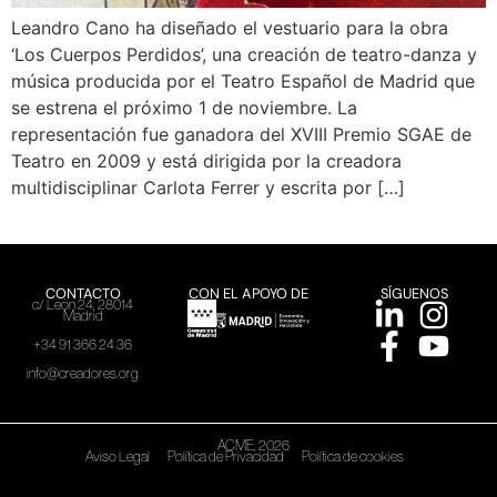
Leandro Cano ha diseñado el vestuario para la obra
‘Los Cuerpos Perdidos’, una creación de teatro-danza y
música producida por el Teatro Español de Madrid que
se estrena el próximo 1 de noviembre. La
representación fue ganadora del XVIII Premio SGAE de
Teatro en 2009 y está dirigida por la creadora
multidisciplinar Carlota Ferrer y escrita por […]
CONTACTO
CON EL APOYO DE
SÍGUENOS
c/ León 24, 28014
Madrid
+34 91 366 24 36
info@creadores.org
ACME, 2026
Aviso Legal
Política de Privacidad
Política de cookies