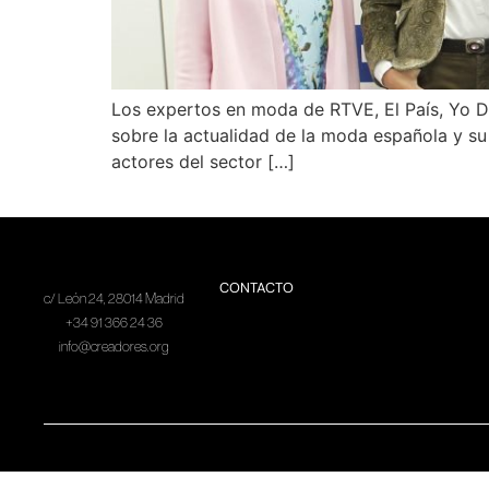
Los expertos en moda de RTVE, El País, Yo D
sobre la actualidad de la moda española y s
actores del sector […]
CONTACTO
c/ León 24, 28014 Madrid
+34 91 366 24 36
info@creadores.org