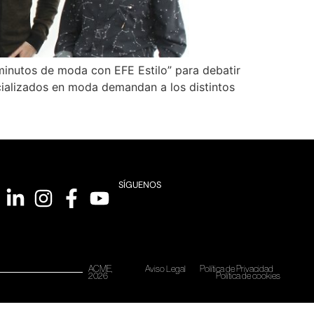
inutos de moda con EFE Estilo” para debatir
cializados en moda demandan a los distintos
SÍGUENOS
ACME,
Aviso Legal
Política de Privacidad
2026
Política de cookies