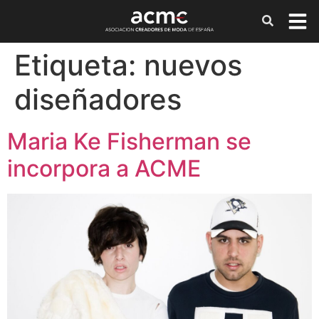
Etiqueta:
nuevos
diseñadores
Maria Ke Fisherman se
incorpora a ACME