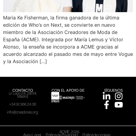
Maria Ke Fisherman, la firma ganadora de la última
edición de Who’s on Next, se convierte en nuevo
miembro de la Asociación Creadores de Moda de
España (ACME). Integrada por María Lemus y Víctor
Alonso, la enseña se incorpora a ACME gracias al
acuerdo alcanzado el pasado mes de mayo entre Vogue
y la Asociación […]
CONTACTO
CON EL APOYO DE
SÍGUENOS
c/ León 24, 28014
Madrid
+34 91 366 24 36
info@creadores.org
ACME, 2026
Aviso Legal
Política de Privacidad
Política de cookies