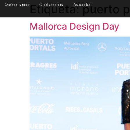
Etiqueta:
puerto p
Quiénes somos
Qué hacemos
Asociados
Mallorca Design Day