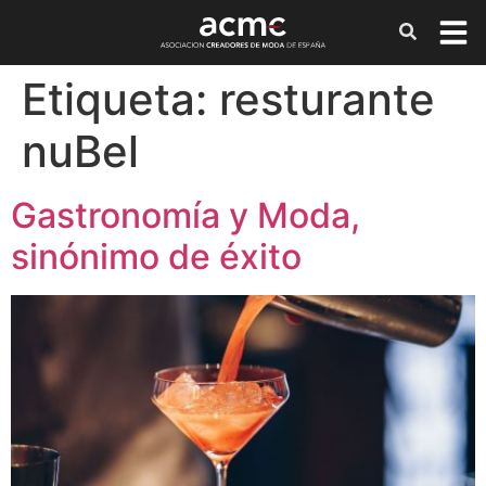
Etiqueta:
resturante
nuBel
Gastronomía y Moda,
sinónimo de éxito