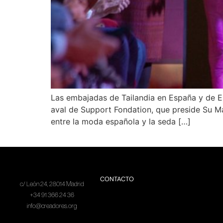
Las embajadas de Tailandia en España y de 
aval de Support Fondation, que preside Su Maj
entre la moda española y la seda […]
CONTACTO
c/ León 24, 28014 Madrid
+34 91 366 24 36
info@creadores.org