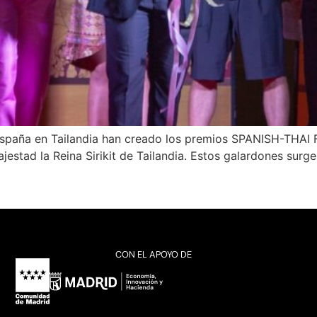
España en Tailandia han creado los premios SPANISH-THA
estad la Reina Sirikit de Tailandia. Estos galardones surge
CON EL APOYO DE