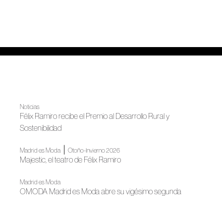
Noticias
Félix Ramiro recibe el Premio al Desarrollo Rural y
Sostenibilidad
|
Madrid es Moda
Otoño-Invierno 2026
Majestic, el teatro de Félix Ramiro
Madrid es Moda
OMODA Madrid es Moda abre su vigésimo segunda
edición en Plaza de España