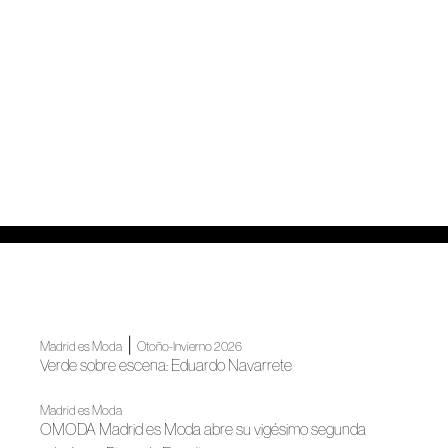
|
Madrid es Moda
Otoño-Invierno 2026
Verde sobre escena: Eduardo Navarrete
Madrid es Moda
OMODA Madrid es Moda abre su vigésimo segunda