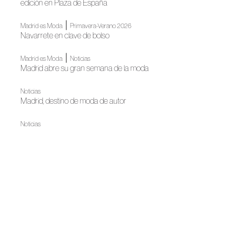
edición en Plaza de España
|
Madrid es Moda
Primavera-Verano 2026
Navarrete en clave de bolso
|
Madrid es Moda
Noticias
Madrid abre su gran semana de la moda
Noticias
Madrid, destino de moda de autor
Noticias
La Semana de la Moda presenta su calendario
Madrid es Moda
Madrid es Moda inaugura su nueva edición con un gran
desfile
Primavera-Verano 2024
Eduardo Navarrete’s turning point