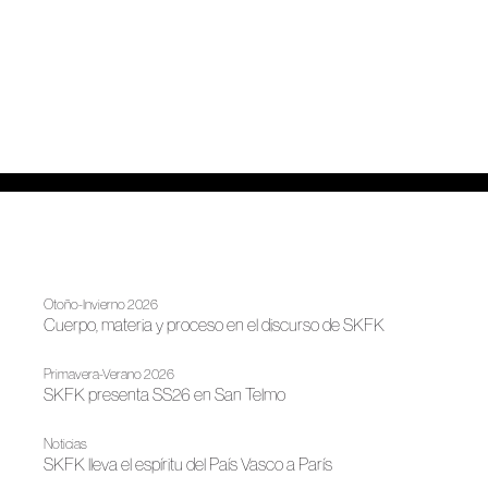
Otoño-Invierno 2026
Cuerpo, materia y proceso en el discurso de SKFK
Primavera-Verano 2026
SKFK presenta SS26 en San Telmo
Noticias
SKFK lleva el espíritu del País Vasco a París