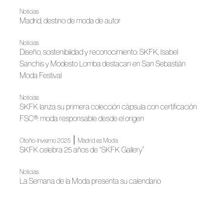
Noticias
Madrid, destino de moda de autor
Noticias
Diseño, sostenibilidad y reconocimiento: SKFK, Isabel
Sanchis y Modesto Lomba destacan en San Sebastián
Moda Festival
Noticias
SKFK lanza su primera colección cápsula con certificación
FSC®: moda responsable desde el origen
|
Otoño-Invierno 2025
Madrid es Moda
SKFK celebra 25 años de “SKFK Gallery”
Noticias
La Semana de la Moda presenta su calendario
Madrid es Moda
Madrid es Moda inaugura su nueva edición con un gran