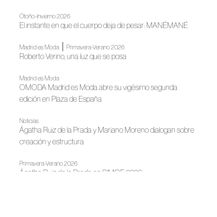
Otoño-Invierno 2026
El instante en que el cuerpo deja de pesar: MANÉMANÉ
|
Madrid es Moda
Primavera-Verano 2026
Roberto Verino, una luz que se posa
Madrid es Moda
OMODA Madrid es Moda abre su vigésimo segunda
edición en Plaza de España
Noticias
Ágatha Ruiz de la Prada y Mariano Moreno dialogan sobre
creación y estructura
Primavera-Verano 2026
Ágatha Ruiz de la Prada en SIMOF 2026
Noticias
Ágatha Ruiz de la Prada lleva su universo creativo a Évora