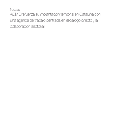
Noticias
ACME refuerza su implantación territorial en Cataluña con
una agenda de trabajo centrada en el diálogo directo y la
colaboración sectorial
|
Madrid es Moda
Primavera-Verano 2026
Sinfonía de formas y texturas, The Extreme Collection
|
Madrid es Moda
Noticias
Madrid abre su gran semana de la moda
Noticias
Madrid, destino de moda de autor
|
Otoño-Invierno 2025
Madrid es Moda
La elegancia sostenible y atemporal de The Extreme
Collection
Madrid es Moda
Madrid es Moda inaugura su nueva edición con un gran