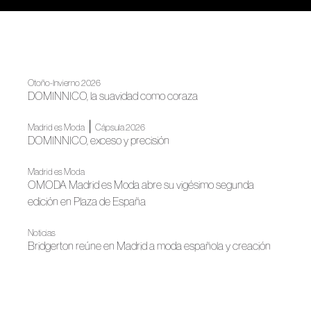
Otoño-Invierno 2026
DOMINNICO, la suavidad como coraza
|
Madrid es Moda
Cápsula 2026
DOMINNICO, exceso y precisión
Madrid es Moda
OMODA Madrid es Moda abre su vigésimo segunda
edición en Plaza de España
Noticias
Bridgerton reúne en Madrid a moda española y creación
de autor
Noticias
ACME refuerza su implantación territorial en Cataluña con