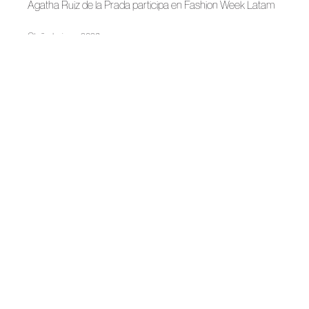
Ágatha Ruiz de la Prada participa en Fashion Week Latam
Otoño-Invierno 2026
Agatha Ruiz de la Prada, dentro de su propio universo
Noticias
Ágatha Ruiz de la Prada y Mariano Moreno dialogan sobre
creación y estructura
Primavera-Verano 2026
Ágatha Ruiz de la Prada en SIMOF 2026
Noticias
Ágatha Ruiz de la Prada lleva su universo creativo a Évora
Noticias
Ágatha Ruiz de la Prada inaugura la Navidad con dos
colaboraciones
Primavera-Verano 2026
Agatha Ruiz de la Prada: ¡Meninas al agua!