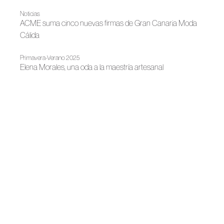
Noticias
ACME suma cinco nuevas firmas de Gran Canaria Moda
Cálida
Primavera-Verano 2025
Elena Morales, una oda a la maestría artesanal
Noticias
Gran Canaria Swim Week regresa en octubre consolidada
como epicentro europeo de la moda baño
Primavera-Verano 2024
El viaje de Elena Morales continúa en Gran Canaria Swim
Week
Noticias
ACME + Calzia presentan en Milán la primera colaboración
"mano a mano" entre moda y calzado Made in Spain
Noticias