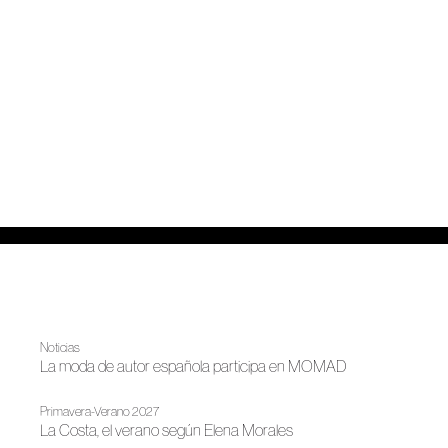
Noticias
La moda de autor española participa en MOMAD
Primavera-Verano 2027
La Costa, el verano según Elena Morales