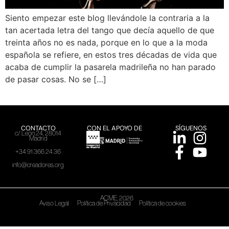
Siento empezar este blog llevándole la contraria a la
tan acertada letra del tango que decía aquello de que
treinta años no es nada, porque en lo que a la moda
española se refiere, en estos tres décadas de vida que
acaba de cumplir la pasarela madrileña no han parado
de pasar cosas. No se […]
CONTACTO
CON EL APOYO DE
SÍGUENOS
c/ León 24, 28014
Madrid
+34 91 366 24 36
info@creadores.org
ACME, 2026
Aviso Legal
Política de Privacidad
Política de cookies