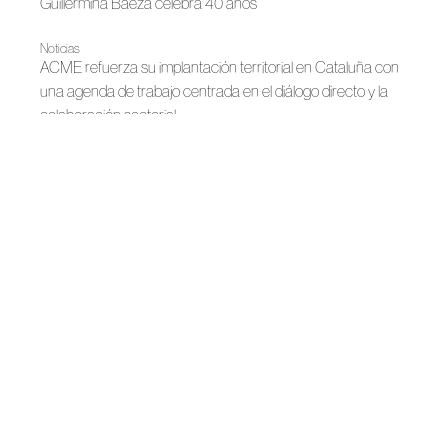
Guillermina Baeza celebra 40 años
Noticias
ACME refuerza su implantación territorial en Cataluña con
una agenda de trabajo centrada en el diálogo directo y la
colaboración sectorial
|
Noticias
Primavera-Verano 2026
Belleza que no caduca, Guillermina Baeza
Noticias
Juan Avellaneda x See Iou y Guillermina Baeza se
incorporan a la Asociación Creadores de Moda de España
Noticias
ACME organiza los #SwimTalks de Gran Canaria Moda
Cálida
Noticias
La moda baño en España: calidad y oficio