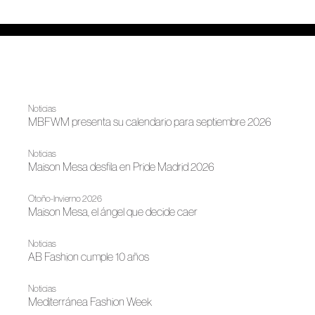
Noticias
MBFWM presenta su calendario para septiembre 2026
Noticias
Maison Mesa desfila en Pride Madrid 2026
Otoño-Invierno 2026
Maison Mesa, el ángel que decide caer
Noticias
AB Fashion cumple 10 años
Noticias
Mediterránea Fashion Week