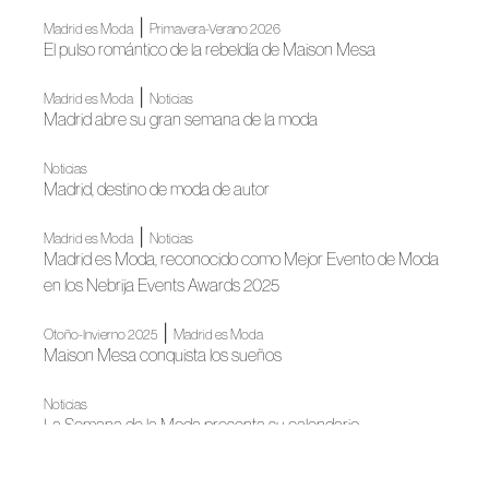
|
Madrid es Moda
Primavera-Verano 2026
El pulso romántico de la rebeldía de Maison Mesa
|
Madrid es Moda
Noticias
Madrid abre su gran semana de la moda
Noticias
Madrid, destino de moda de autor
|
Madrid es Moda
Noticias
Madrid es Moda, reconocido como Mejor Evento de Moda
en los Nebrija Events Awards 2025
|
Otoño-Invierno 2025
Madrid es Moda
Maison Mesa conquista los sueños
Noticias
La Semana de la Moda presenta su calendario
Noticias