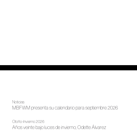
Noticias
MBFWM presenta su calendario para septiembre 2026
Otoño-Invierno 2026
Años veinte bajo luces de invierno, Odette Álvarez