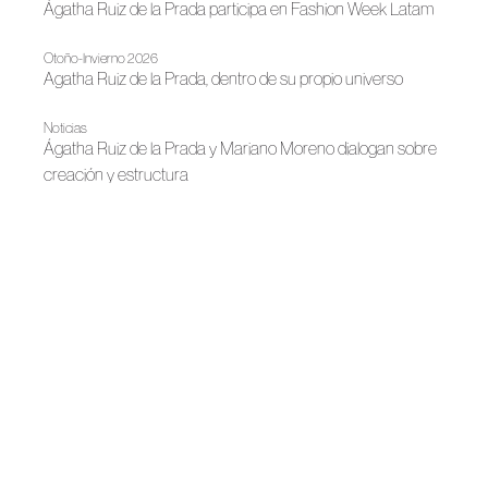
Ágatha Ruiz de la Prada participa en Fashion Week Latam
Otoño-Invierno 2026
Agatha Ruiz de la Prada, dentro de su propio universo
Noticias
Ágatha Ruiz de la Prada y Mariano Moreno dialogan sobre
creación y estructura
Primavera-Verano 2026
Ágatha Ruiz de la Prada en SIMOF 2026
Noticias
Ágatha Ruiz de la Prada lleva su universo creativo a Évora
Noticias
Ágatha Ruiz de la Prada inaugura la Navidad con dos
colaboraciones
Primavera-Verano 2026
Agatha Ruiz de la Prada: ¡Meninas al agua!