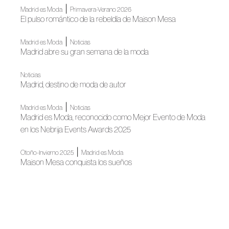
|
Madrid es Moda
Primavera-Verano 2026
El pulso romántico de la rebeldía de Maison Mesa
|
Madrid es Moda
Noticias
Madrid abre su gran semana de la moda
Noticias
Madrid, destino de moda de autor
|
Madrid es Moda
Noticias
Madrid es Moda, reconocido como Mejor Evento de Moda
en los Nebrija Events Awards 2025
|
Otoño-Invierno 2025
Madrid es Moda
Maison Mesa conquista los sueños
Noticias
La Semana de la Moda presenta su calendario
Noticias
Mediterránea Fashion Week: escaparate de talento y