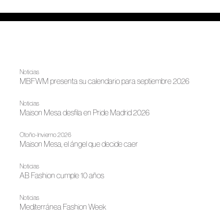
Noticias
MBFWM presenta su calendario para septiembre 2026
Noticias
Maison Mesa desfila en Pride Madrid 2026
Otoño-Invierno 2026
Maison Mesa, el ángel que decide caer
Noticias
AB Fashion cumple 10 años
Noticias
Mediterránea Fashion Week