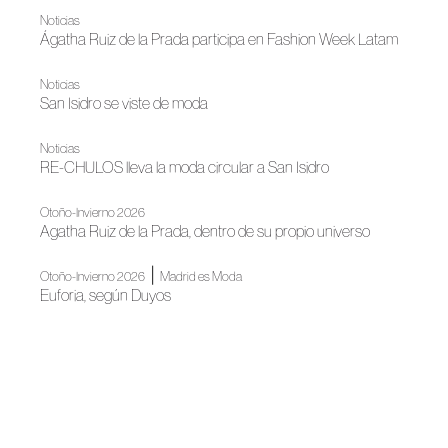
Noticias
Ágatha Ruiz de la Prada participa en Fashion Week Latam
Noticias
San Isidro se viste de moda
Noticias
RE-CHULOS lleva la moda circular a San Isidro
Otoño-Invierno 2026
Agatha Ruiz de la Prada, dentro de su propio universo
|
Otoño-Invierno 2026
Madrid es Moda
Euforia, según Duyos
Madrid es Moda
OMODA Madrid es Moda abre su vigésimo segunda
edición en Plaza de España
Noticias
Ágatha Ruiz de la Prada y Mariano Moreno dialogan sobre