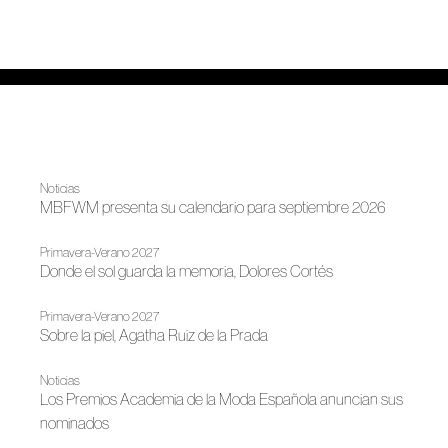
Noticias
MBFWM presenta su calendario para septiembre 2026
Primavera-Verano 2027
Donde el sol guarda la memoria, Dolores Cortés
Primavera-Verano 2027
Sobre la piel, Agatha Ruiz de la Prada
Noticias
Los Premios Academia de la Moda Española anuncian sus
nominados