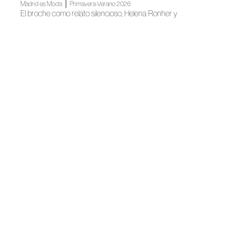
|
Madrid es Moda
Primavera-Verano 2026
El broche como relato silencioso, Helena Ronher y
Sumacruz en Madrid es Modda
Noticias
Moda de autor en la Biblioteca Nacional
Noticias
Joyas con alma canaria
|
FAME
Noticias
La moda española se prepara para su gran noche
Noticias
Madrid, destino de moda de autor
|
Otoño-Invierno 2025
Madrid es Moda
La joyería de autor canaria brilla en Madrid es Moda
Noticias
La Moda Española continuará iluminando Madrid en