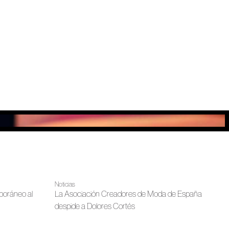
Noticias
poráneo al
La Asociación Creadores de Moda de España
despide a Dolores Cortés