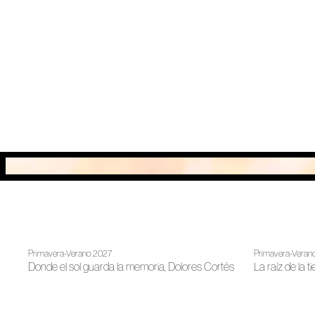
Primavera-Verano 2027
Primavera-Veran
Donde el sol guarda la memoria, Dolores Cortés
La raíz de la t