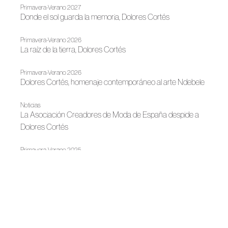
Primavera-Verano 2027
Donde el sol guarda la memoria, Dolores Cortés
Primavera-Verano 2026
La raíz de la tierra, Dolores Cortés
Primavera-Verano 2026
Dolores Cortés, homenaje contemporáneo al arte Ndebele
Noticias
La Asociación Creadores de Moda de España despide a
Dolores Cortés
Primavera-Verano 2025
Viaje a África de la mano de Dolores Cortés
Noticias
Gran Canaria Swim Week regresa en octubre consolidada
como epicentro europeo de la moda baño
Primavera-Verano 2025