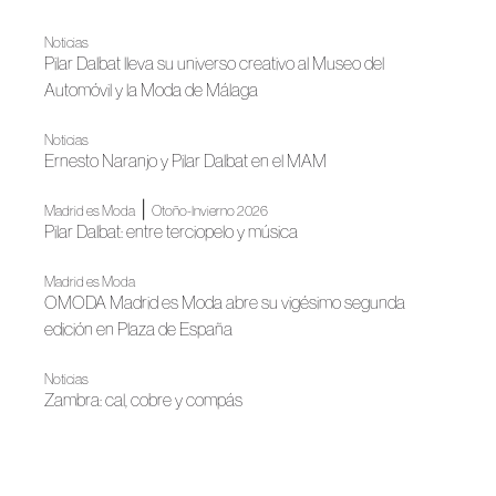
Noticias
Pilar Dalbat lleva su universo creativo al Museo del
Automóvil y la Moda de Málaga
Noticias
Ernesto Naranjo y Pilar Dalbat en el MAM
|
Madrid es Moda
Otoño-Invierno 2026
Pilar Dalbat: entre terciopelo y música
Madrid es Moda
OMODA Madrid es Moda abre su vigésimo segunda
edición en Plaza de España
Noticias
Zambra: cal, cobre y compás
Noticias
Pilar Dalbat diseña los nuevos uniformes del Hotel Santa