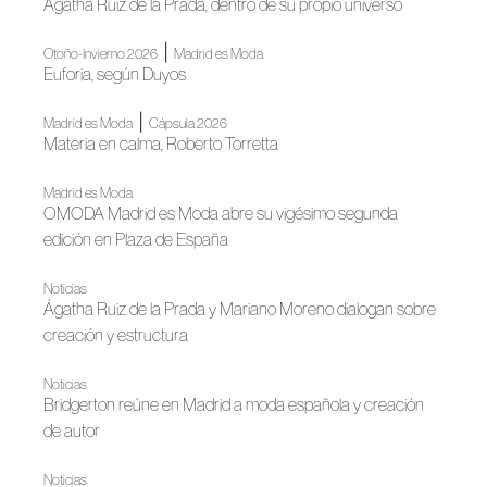
Agatha Ruiz de la Prada, dentro de su propio universo
|
Otoño-Invierno 2026
Madrid es Moda
Euforia, según Duyos
|
Madrid es Moda
Cápsula 2026
Materia en calma, Roberto Torretta
Madrid es Moda
OMODA Madrid es Moda abre su vigésimo segunda
edición en Plaza de España
Noticias
Ágatha Ruiz de la Prada y Mariano Moreno dialogan sobre
creación y estructura
Noticias
Bridgerton reúne en Madrid a moda española y creación
de autor
Noticias