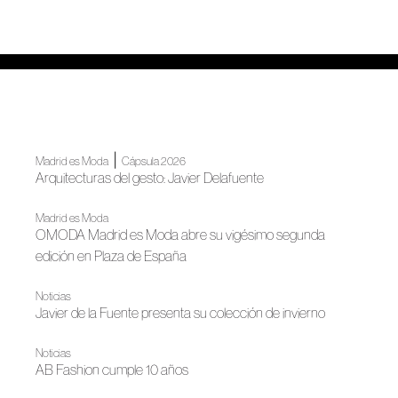
|
Madrid es Moda
Cápsula 2026
Arquitecturas del gesto: Javier Delafuente
Madrid es Moda
OMODA Madrid es Moda abre su vigésimo segunda
edición en Plaza de España
Noticias
Javier de la Fuente presenta su colección de invierno
Noticias
AB Fashion cumple 10 años