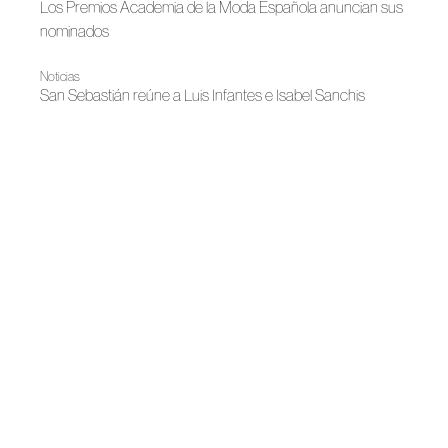
Los Premios Academia de la Moda Española anuncian sus
nominados
Noticias
San Sebastián reúne a Luis Infantes e Isabel Sanchis
Bridal 2026
Volumen en equilibrio, Isabel Sanchis
Otoño-Invierno 2026
Isabel Sanchís, luz dentro de la costura
Noticias
Bridgerton reúne en Madrid a moda española y creación
de autor
Noticias
Isabel Sanchis abre tienda en Madrid
Noticias
Isabel Sanchís recibe el Premio al Mérito Cultural de la