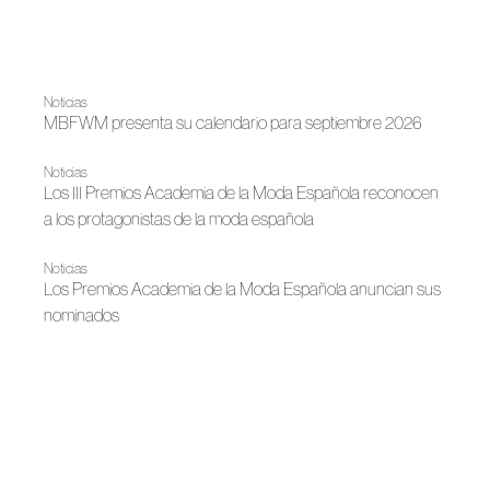
Noticias
MBFWM presenta su calendario para septiembre 2026
Noticias
Los III Premios Academia de la Moda Española reconocen
a los protagonistas de la moda española
Noticias
Los Premios Academia de la Moda Española anuncian sus
nominados
Noticias
San Sebastián reúne a Luis Infantes e Isabel Sanchis
Bridal 2026
Volumen en equilibrio, Isabel Sanchis