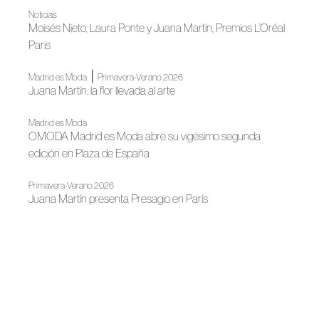
Noticias
Moisés Nieto, Laura Ponte y Juana Martín, Premios L’Oréal
Paris
|
Madrid es Moda
Primavera-Verano 2026
Juana Martín: la flor llevada al arte
Madrid es Moda
OMODA Madrid es Moda abre su vigésimo segunda
edición en Plaza de España
Primavera-Verano 2026
Juana Martín presenta Presagio en París
Noticias
La moda ilumina Madrid
Noticias
Juan Duyos, nuevo presidente de ACME