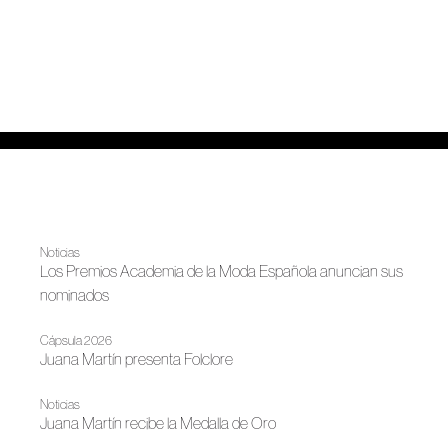
Noticias
Los Premios Academia de la Moda Española anuncian sus
nominados
Cápsula 2026
Juana Martín presenta Folclore
Noticias
Juana Martín recibe la Medalla de Oro