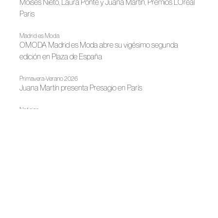
Moisés Nieto, Laura Ponte y Juana Martín, Premios L’Oréal
Paris
Madrid es Moda
OMODA Madrid es Moda abre su vigésimo segunda
edición en Plaza de España
Primavera-Verano 2026
Juana Martín presenta Presagio en París
Noticias
La moda ilumina Madrid
Noticias
Juan Duyos, nuevo presidente de ACME
Noticias
LUX: la moda andaluza ilumina la cultura contemporánea
Primavera-Verano 2026
Oda a la elegancia y la fuerza femenina de Juana Martín