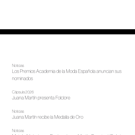
Noticias
Los Premios Academia de la Moda Española anuncian sus
nominados
Cápsula 2026
Juana Martín presenta Folclore
Noticias
Juana Martín recibe la Medalla de Oro
Noticias