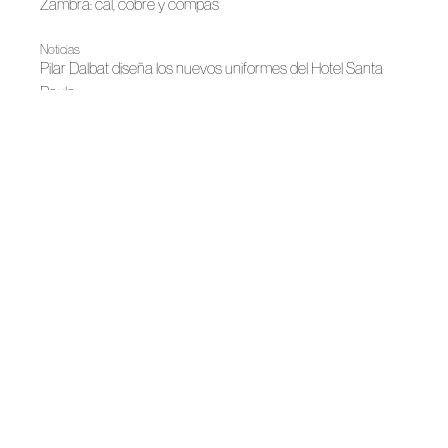
Zambra: cal, cobre y compás
Noticias
Pilar Dalbat diseña los nuevos uniformes del Hotel Santa
Paula
Noticias
LUX: la moda andaluza ilumina la cultura contemporánea
Primavera-Verano 2026
Latido flamenco: Pilar Dalbat
|
FAME
Noticias
La moda española se prepara para su gran noche
Otoño-Invierno 2025
Pilar Dalbat presenta su colección "Sierra Nevada" con un
desfile pionero en una estación de esquí
Otoño-Invierno 2025
Pilar Dalbat y Palito Dominguín se unen en “SOLYNIEVE”