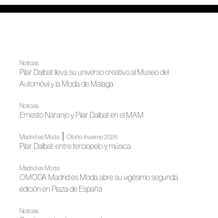
Noticias
Pilar Dalbat lleva su universo creativo al Museo del
Automóvil y la Moda de Málaga
Noticias
Ernesto Naranjo y Pilar Dalbat en el MAM
|
Madrid es Moda
Otoño-Invierno 2026
Pilar Dalbat: entre terciopelo y música
Madrid es Moda
OMODA Madrid es Moda abre su vigésimo segunda
edición en Plaza de España
Noticias