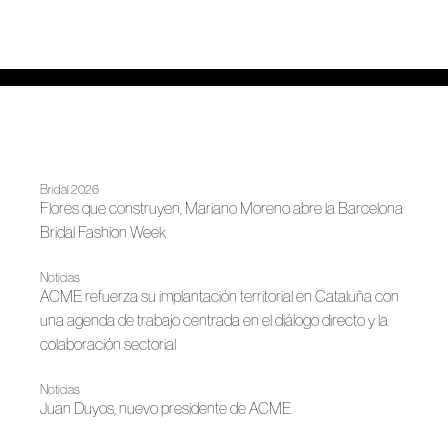
Bridal 2026
Flores que construyen, Mariano Moreno abre la Barcelona
Bridal Fashion Week
Noticias
ACME refuerza su implantación territorial en Cataluña con
una agenda de trabajo centrada en el diálogo directo y la
colaboración sectorial
Noticias
Juan Duyos, nuevo presidente de ACME