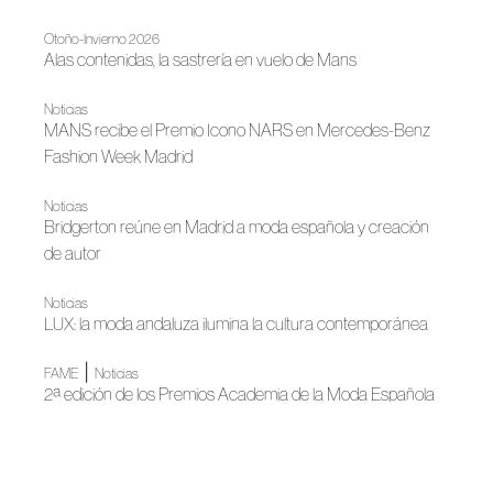
Otoño-Invierno 2026
Alas contenidas, la sastrería en vuelo de Mans
Noticias
MANS recibe el Premio Icono NARS en Mercedes-Benz
Fashion Week Madrid
Noticias
Bridgerton reúne en Madrid a moda española y creación
de autor
Noticias
LUX: la moda andaluza ilumina la cultura contemporánea
|
FAME
Noticias
2ª edición de los Premios Academia de la Moda Española
|
FAME
Noticias
La moda española se prepara para su gran noche