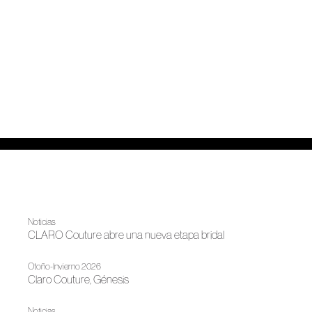
Noticias
CLARO Couture abre una nueva etapa bridal
Otoño-Invierno 2026
Claro Couture, Génesis
Noticias