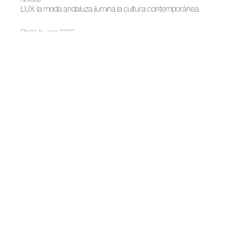
LUX: la moda andaluza ilumina la cultura contemporánea
Otoño-Invierno 2026
Claro Couture, memoria en blanco
Primavera-Verano 2026
Exceso refinado: Claro Couture
Madrid es Moda
El showroom de Madrid es Moda abre sus puertas
Primavera-Verano 2021
El futuro de la firma Claro Fernando
Noticias
El Slow Fashion español, frente al COVID
Madrid es Moda
El diseño español, protagonista en lugares únicos de Madrid
Madrid es Moda