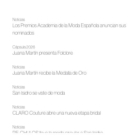
Noticias
Los Premios Academia de la Moda Española anuncian sus
nominados
Cápsula 2026
Juana Martín presenta Folclore
Noticias
Juana Martín recibe la Medalla de Oro
Noticias
San Isidro se viste de moda
Noticias
CLARO Couture abre una nueva etapa bridal
Noticias
RE-CHULOS lleva la moda circular a San Isidro