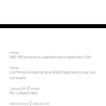
Noticias
MBFWM presenta su calendario para septiembre 2026
Noticias
Los Premios Academia de la Moda Española anuncian sus
nominados
|
Cápsula 2026
Noticias
MÓ x Moisés Nieto
|
Madrid es Moda
Cápsula 2026