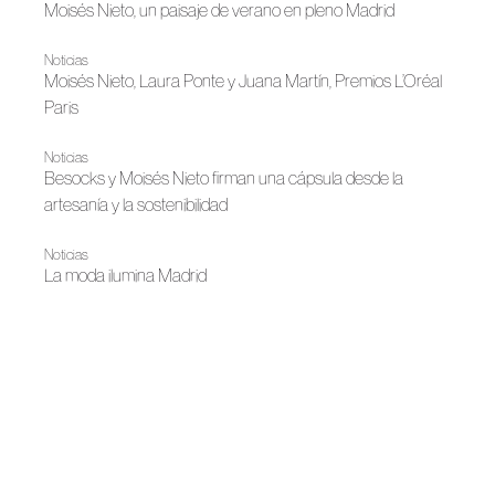
Moisés Nieto, un paisaje de verano en pleno Madrid
Noticias
Moisés Nieto, Laura Ponte y Juana Martín, Premios L’Oréal
Paris
Noticias
Besocks y Moisés Nieto firman una cápsula desde la
artesanía y la sostenibilidad
Noticias
La moda ilumina Madrid
Noticias
LUX: la moda andaluza ilumina la cultura contemporánea
|
Noticias
Primavera-Verano 2026
La emoción del primer trazo con Moisés Nieto
|
Bridal 2026
Madrid es Moda
Moisés Nieto, la pureza contenida del amor